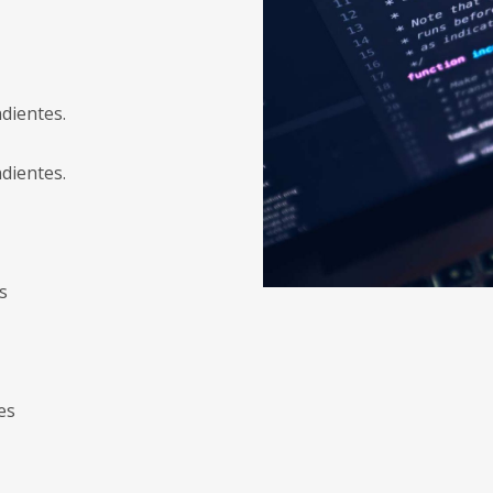
ndientes.
ndientes.
s
es