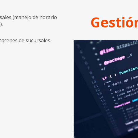
Gestió
rsales (manejo de horario
).
macenes de sucursales.