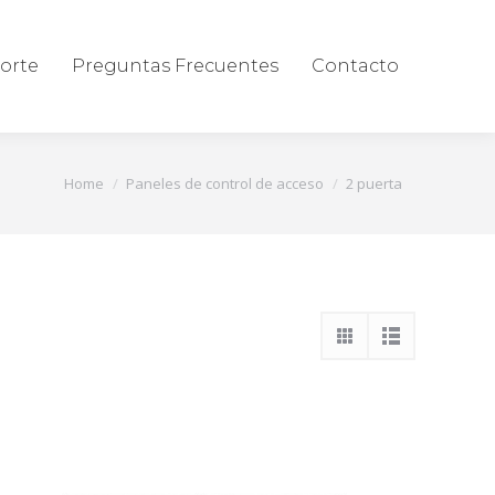
orte
Preguntas Frecuentes
Contacto
You are here:
Home
Paneles de control de acceso
2 puerta