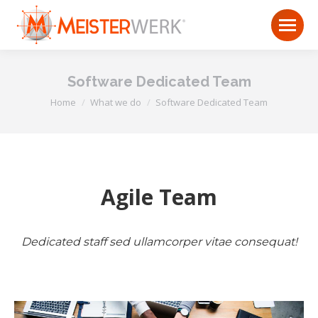
Software Dedicated Team
You are here:
Home
What we do
Software Dedicated Team
Agile Team
Dedicated staff sed ullamcorper vitae consequat!