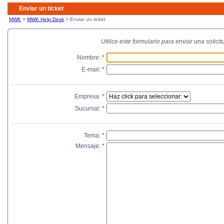
Enviar un ticket
MWK
>
MWK Help Desk
> Enviar un ticket
Utilice este formulario para enviar una solic
Nombre:
*
E-mail:
*
Empresa:
*
Sucursal:
*
Tema:
*
Mensaje:
*